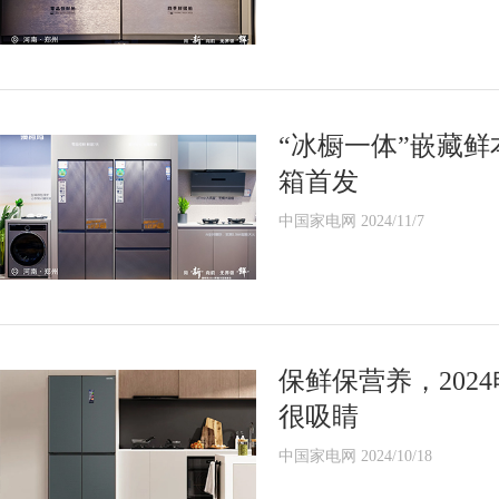
“冰橱一体”嵌藏
箱首发
中国家电网 2024/11/7
保鲜保营养，202
很吸睛
中国家电网 2024/10/18