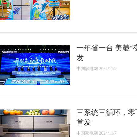
一年省一台 美菱“
发
中国家电网 2024/11/9
三系统三循环，零下
首发
中国家电网 2024/11/7