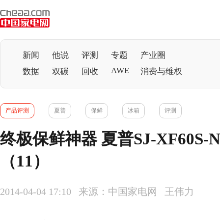
新闻
他说
评测
专题
产业圈
AWE
数据
双碳
回收
消费与维权
产品评测
夏普
保鲜
冰箱
评测
终极保鲜神器 夏普SJ-XF60S
（11）
2014-04-04 17:10 来源：中国家电网 王伟力