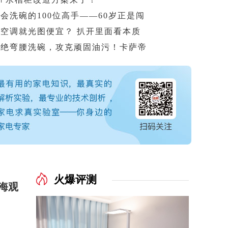
会洗碗的100位高手——60岁正是闯
买空调就光图便宜？ 扒开里面看本质
拒绝弯腰洗碗，攻克顽固油污！卡萨帝
26冰箱市场开局承压，拐点与机会点在哪？
火爆评测
看海观