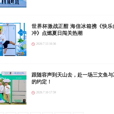
世界杯激战正酣 海信冰箱携《快乐
冲》点燃夏日闯关热潮
2026.7.13 10:36
跟随容声到天山去，赴一场三文鱼与
的约定！
2026.7.10 17:59