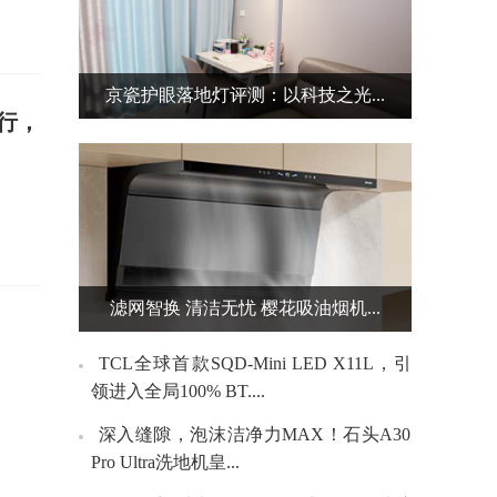
京瓷护眼落地灯评测：以科技之光...
运行，
滤网智换 清洁无忧 樱花吸油烟机...
TCL全球首款SQD-Mini LED X11L，引
领进入全局100% BT....
深入缝隙，泡沫洁净力MAX！石头A30
Pro Ultra洗地机皇...