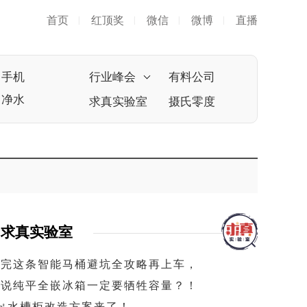
首页
红顶奖
微信
微博
直播
|
|
|
|
手机
行业峰会
有料公司
净水
求真实验室
摄氏零度
求真实验室
看完这条智能马桶避坑全攻略再上车，
谁说纯平全嵌冰箱一定要牺牲容量？！
1㎡水槽柜改造方案来了！