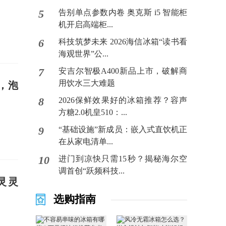
5
告别单点参数内卷 奥克斯 i5 智能柜
机开启高端柜...
6
科技筑梦未来 2026海信冰箱“读书看
海观世界”公...
7
安吉尔智极A400新品上市，破解商
用饮水三大难题
，泡
8
2026保鲜效果好的冰箱推荐？容声
方糖2.0机皇510：...
9
“基础设施”新成员：嵌入式直饮机正
在从家电清单...
10
进门到凉快只需15秒？揭秘海尔空
调首创“跃频科技...
灵灵
选购指南