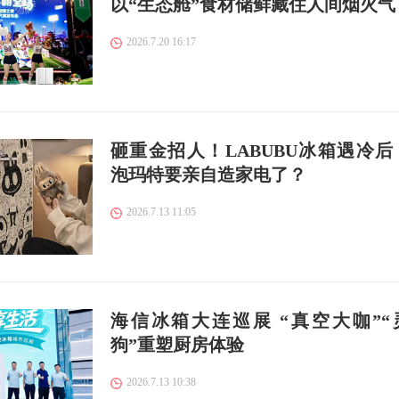
以“生态舱”食材储鲜藏住人间烟火气
2026.7.20 16:17
砸重金招人！LABUBU冰箱遇冷后
泡玛特要亲自造家电了？
2026.7.13 11:05
海信冰箱大连巡展 “真空大咖”“
狗”重塑厨房体验
2026.7.13 10:38