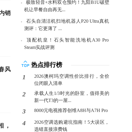
极致轻音+水料双仓预约！九阳B1U破壁
机让早餐自由再无...
内销
石头自清洁机扫地机器人P20 Ultra真机
测评：它更薄了 ...
顶配机皇！石头智能洗地机A30 Pro
Steam实战评测
热点排行榜
春风
1
2026澳柯玛空调性价比排行，全价
位闭眼入清单
2
承载人生1/3时光的卧室，值得美的
新一代T3的一屋...
3
8000元电视推荐创维A8H与A7H Pro
4
2026空调选购避坑指南！5大误区，
相，
选错直接浪费钱