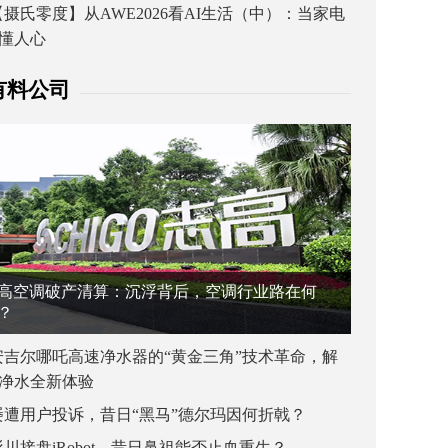
【摄氏零度】从AWE2026看AI生活（中）：当家电
懂人心
有料公司
高空调破产清算：沉浮背后，空调行业路在何
？
安吉尔哪吒高速净水器的“黄金三角”技术革命，解
净水全新体验
屡遭用户投诉，昔日“黑马”德尔玛因何折戟？
杉川接盘iRobot，昔日鼻祖能否止血重生？