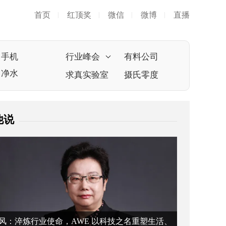
首页
红顶奖
微信
微博
直播
|
|
|
|
手机
行业峰会
有料公司
净水
求真实验室
摄氏零度
他说
风：淬炼行业使命，AWE 以科技之名重塑生活、