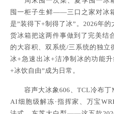
周末囤一次菜、夏季囤一冰箱
囤一柜子生鲜——三口之家对冰
是”装得下+制得了冰”。2026年
货冰箱把这两件事做到了完美结合：
的大容积、双系统/三系统的独立
冰+急速出冰+洁净制冰的功能升
+冰饮自由”成为日常。
容声大冰象606、TCL冷布丁M
AI细胞级解冻·指挥家、万宝WRF
法式、东芝大白梨——这五款202