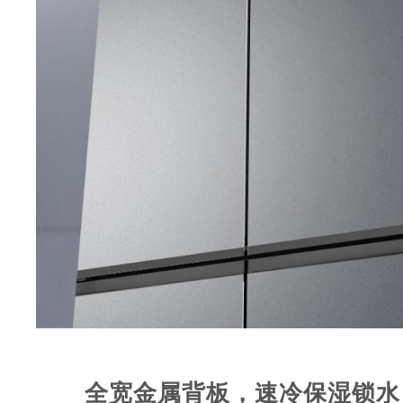
全宽金属背板，速冷保湿锁水