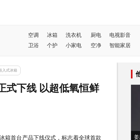
空调
冰箱
洗衣机
厨电
电视影音
卫浴
个护
小家电
空净
智能家居
嵌入式冰箱
箱正式下线 以超低氧恒鲜
姜
冰箱
首台产品下线仪式，标志着全球首款