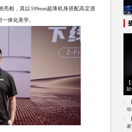
艳亮相，其以599mm超薄机身搭配高定原
房一体化美学。
【
如
动
家