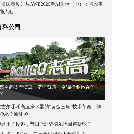
【摄氏零度】从AWE2026看AI生活（中）：当家电
懂人心
有料公司
高空调破产清算：沉浮背后，空调行业路在何
？
安吉尔哪吒高速净水器的“黄金三角”技术革命，解
净水全新体验
屡遭用户投诉，昔日“黑马”德尔玛因何折戟？
杉川接盘iRobot，昔日鼻祖能否止血重生？