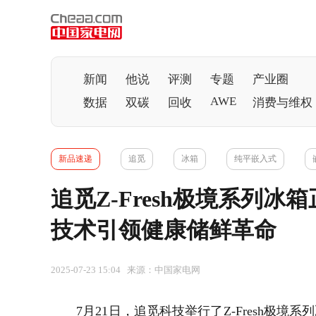
新闻
他说
评测
专题
产业圈
AWE
数据
双碳
回收
消费与维权
新品速递
追觅
冰箱
纯平嵌入式
追觅Z-Fresh极境系列冰
技术引领健康储鲜革命
2025-07-23 15:04 来源：中国家电网
7月21日，追觅科技举行了Z-Fresh极境系列