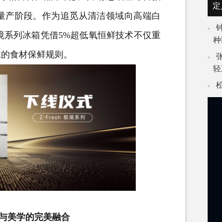
定
量产阶段。作为追觅从清洁领域向高端白
极境系列冰箱凭借5%超低氧恒鲜技术不仅重
种
业的食材保鲜规则。
轻
健康与美学的完美融合