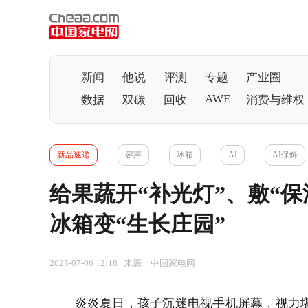
新闻
他说
评测
专题
产业圈
AWE
数据
双碳
回收
消费与维权
新品速递
容声
冰箱
AI
AI保鲜
给果蔬开“补光灯”、敷“保
冰箱变“生长庄园”
2025-07-06 12:18 来源：中国家电网
炎炎夏日，孩子沉迷
电视
手机
屏幕，视力