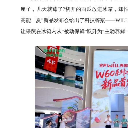
厘子，几天就蔫了?切开的西瓜放进
冰箱
，却怕
高能一夏”新品发布会给出了科技答案——WIL
让果蔬在冰箱内从“被动保鲜”跃升为“主动养鲜