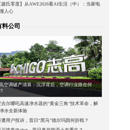
【摄氏零度】从AWE2026看AI生活（中）：当家电
懂人心
有料公司
高空调破产清算：沉浮背后，空调行业路在何
？
安吉尔哪吒高速净水器的“黄金三角”技术革命，解
净水全新体验
屡遭用户投诉，昔日“黑马”德尔玛因何折戟？
杉川接盘iRobot，昔日鼻祖能否止血重生？