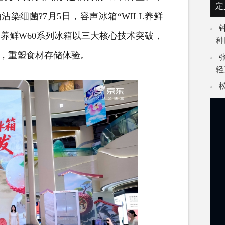
定
沾染细菌?7月5日，容声冰箱“WILL养鲜
L养鲜W60系列冰箱以三大核心技术突破，
种
”，重塑食材存储体验。
轻