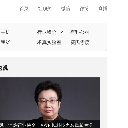
首页
红顶奖
微信
微博
直播
|
|
|
|
手机
行业峰会
有料公司
净水
求真实验室
摄氏零度
他说
风：淬炼行业使命，AWE 以科技之名重塑生活、