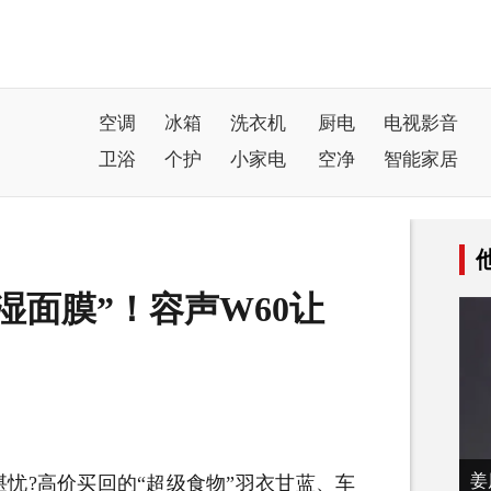
空调
冰箱
洗衣机
厨电
电视影音
卫浴
个护
小家电
空净
智能家居
湿面膜”！容声W60让
姜
堪忧?高价买回的“超级食物”羽衣甘蓝、车