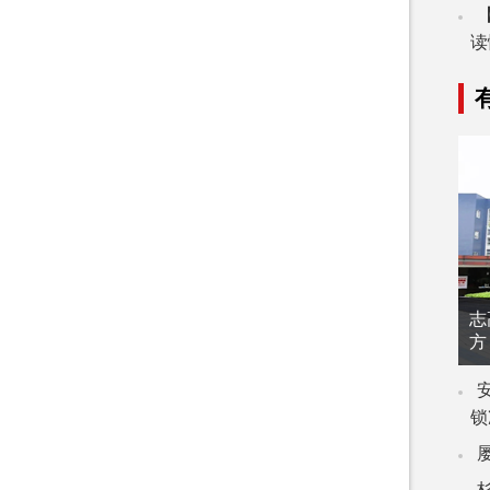
读
志
方
锁