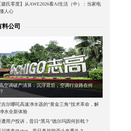
【摄氏零度】从AWE2026看AI生活（中）：当家电
懂人心
有料公司
高空调破产清算：沉浮背后，空调行业路在何
？
安吉尔哪吒高速净水器的“黄金三角”技术革命，解
净水全新体验
屡遭用户投诉，昔日“黑马”德尔玛因何折戟？
杉川接盘iRobot，昔日鼻祖能否止血重生？