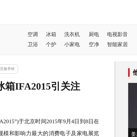
空调
冰箱
洗衣机
厨电
电视影音
卫浴
个护
小家电
空净
智能家居
至极养鲜
箱IFA2015引关注
15”)于北京时间2015年9月4日到8日在
规模和影响力最大的消费电子及家电展览
姜