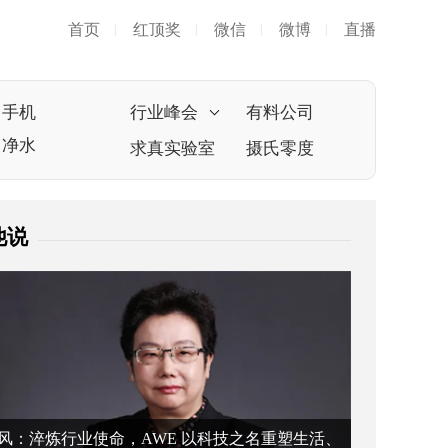
首页
红顶奖
微信
微博
直播
|
|
|
|
手机
行业峰会
有料公司
净水
求真实验室
摄氏零度
他说
风：淬炼行业使命，AWE 以科技之名重塑生活、